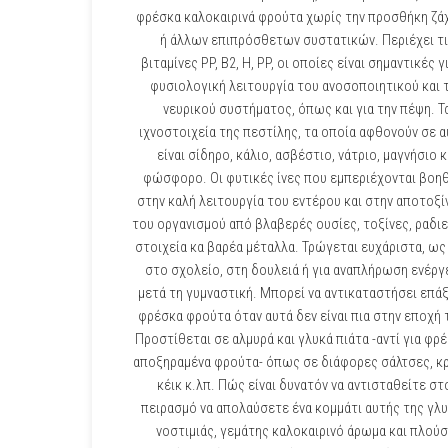
φρέσκα καλοκαιρινά φρούτα χωρίς την προσθήκη ζά
ή άλλων επιπρόσθετων συστατικών. Περιέχει τι
βιταμίνες PP, B2, Η, PP, οι οποίες είναι σημαντικές γ
φυσιολογική λειτουργία του ανοσοποιητικού και 
νευρικού συστήματος, όπως και για την πέψη. Τ
ιχνοστοιχεία της πεστίλης, τα οποία αφθονούν σε α
είναι σίδηρο, κάλιο, ασβέστιο, νάτριο, μαγνήσιο κ
φώσφορο. Οι φυτικές ίνες που εμπεριέχονται βοη
στην καλή λειτουργία του εντέρου και στην αποτοξ
του οργανισμού από βλαβερές ουσίες, τοξίνες, ραδι
στοιχεία κα βαρέα μέταλλα. Τρώγεται ευχάριστα, ως
στο σχολείο, στη δουλειά ή για αναπλήρωση ενέργ
μετά τη γυμναστική. Μπορεί να αντικαταστήσει επάξ
φρέσκα φρούτα όταν αυτά δεν είναι πια στην εποχή 
Προστίθεται σε αλμυρά και γλυκά πιάτα -αντί για φρ
αποξηραμένα φρούτα- όπως σε διάφορες σάλτσες, κ
κέικ κ.λπ. Πώς είναι δυνατόν να αντισταθείτε στ
πειρασμό να απολαύσετε ένα κομμάτι αυτής της γλυ
νοστιμιάς, γεμάτης καλοκαιρινό άρωμα και πλούσ