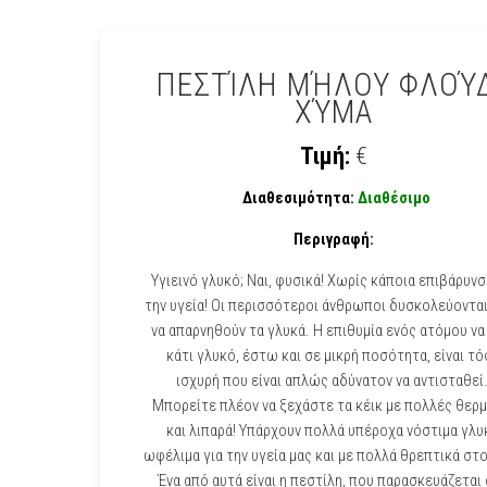
ΠΕΣΤΊΛΗ ΜΉΛΟΥ ΦΛΟΎ
ΧΎΜΑ
Τιμή:
€
Διαθεσιμότητα:
Διαθέσιμο
Περιγραφή:
Υγιεινό γλυκό; Ναι, φυσικά! Χωρίς κάποια επιβάρυνσ
την υγεία! Οι περισσότεροι άνθρωποι δυσκολεύοντα
να απαρνηθούν τα γλυκά. Η επιθυμία ενός ατόμου να
κάτι γλυκό, έστω και σε μικρή ποσότητα, είναι τ
ισχυρή που είναι απλώς αδύνατον να αντισταθεί
Μπορείτε πλέον να ξεχάστε τα κέικ με πολλές θερ
και λιπαρά! Υπάρχουν πολλά υπέροχα νόστιμα γλυ
ωφέλιμα για την υγεία μας και με πολλά θρεπτικά στο
Ένα από αυτά είναι η πεστίλη, που παρασκευάζεται