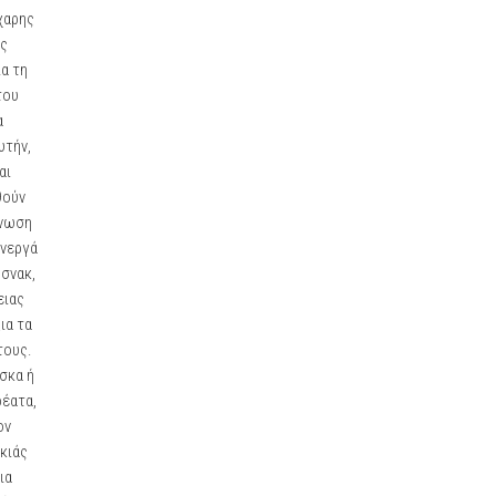
χαρης
ς
ια τη
του
α
υτήν,
αι
θούν
ίνωση
ενεργά
 σνακ,
ειας
ια τα
τους.
έσκα ή
ρέατα,
ον
κιάς
ια