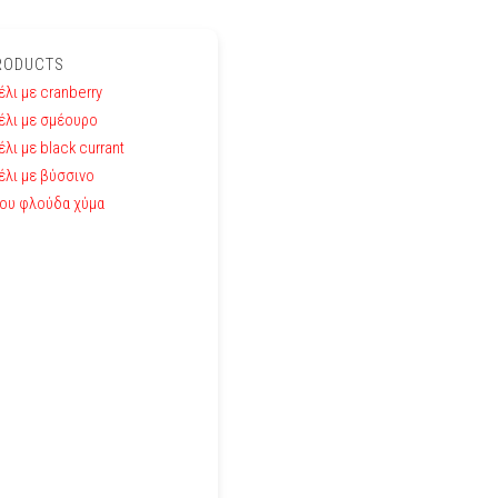
PRODUCTS
λι με cranberry
έλι με σμέουρο
λι με black currant
λι με βύσσινο
ου φλούδα χύμα