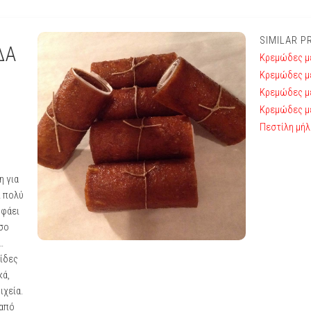
SIMILAR 
ΔΑ
Κρεμώδες μέ
Κρεμώδες μ
Κρεμώδες μέ
Κρεμώδες μέ
Πεστίλη μήλ
η για
ι πολύ
 φάει
όσο
…
μίδες
κά,
ιχεία.
 από