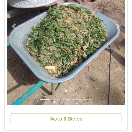
Φωτο & Βίντεο