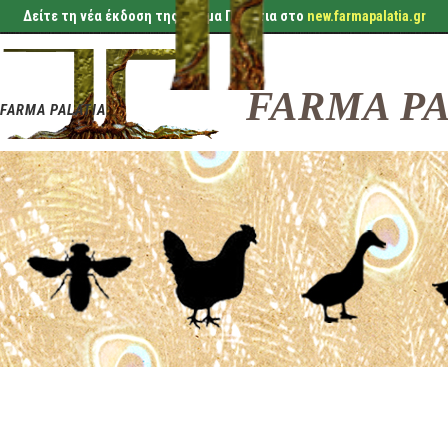
Δείτε τη νέα έκδοση της Φάρμα Παλάτια στο
new.farmapalatia.gr
FARMA PA
FARMA PALATIA