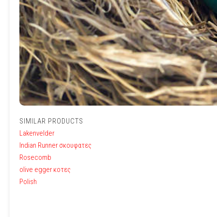
SIMILAR PRODUCTS
Lakenvelder
Indian Runner σκουφατες
Rosecomb
olive egger κοτες
Polish