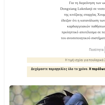
Για τη διερεύνηση των 
Dongxiang Lukedanji σε νοσοκ
της κινέζικης επαρχίας Χου
έδειξαν ότι η κατανάλωση των
καρδιαγγειακών παθήσεων 
προληπτικό αποτέλεσμα σε πο
του ανοσοποιητικού συστήματ
Ποσότητα:
Η τιμή ισχύει για πουλερικά
Δεχόμαστε παραγγελίες όλο το χρόνο.
Η παράδωσ