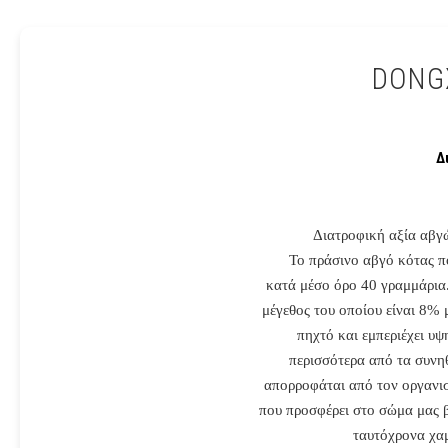
DONG
Δ
Διατροφική αξία αβγ
Το πράσινο αβγό κότας π
κατά μέσο όρο 40 γραμμάρια.
μέγεθος του οποίου είναι 8% 
πηχτό και εμπεριέχει υψ
περισσότερα από τα συνηθ
απορροφάται από τον οργανι
που προσφέρει στο σώμα μας β
ταυτόχρονα χαμ