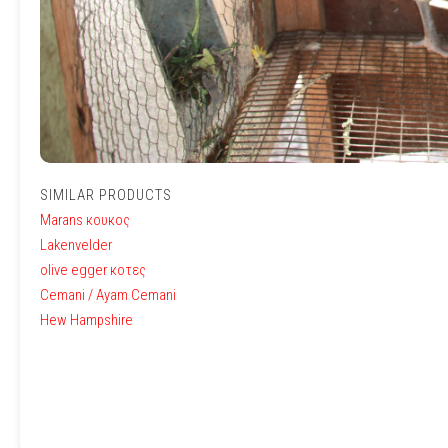
SIMILAR PRODUCTS
Μarans κουκος
Lakenvelder
olive egger κοτες
Cemani / Ayam Cemani
Hew Hampshire