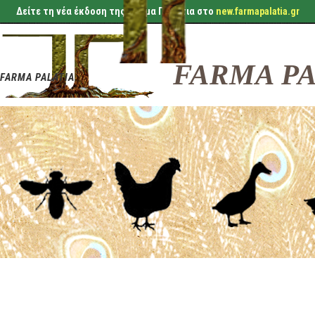
Δείτε τη νέα έκδοση της Φάρμα Παλάτια στο
new.farmapalatia.gr
FARMA PA
FARMA PALATIA