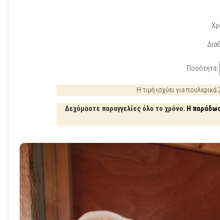
Χρ
Διαθ
Ποσότητα:
Η τιμή ισχύει για πουλερικά
Δεχόμαστε παραγγελίες όλο το χρόνο.
Η παράδωσ